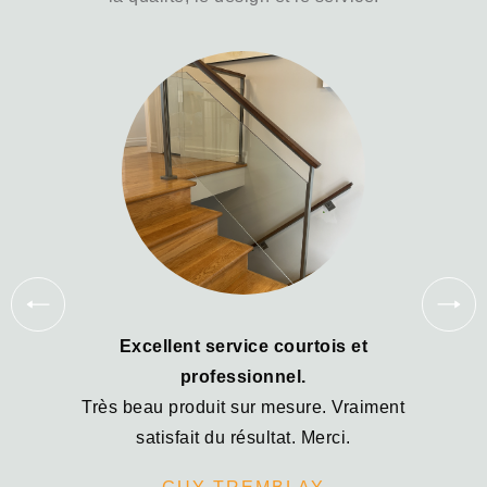
Excellent service courtois et
professionnel.
Ex
Très beau produit sur mesure. Vraiment
Me
satisfait du résultat. Merci.
no
d